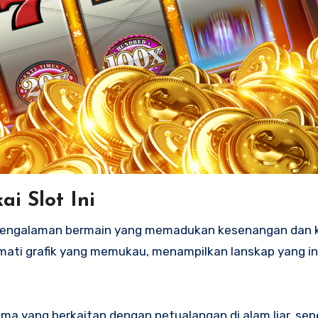
i Slot Ini
pengalaman bermain yang memadukan kesenangan dan 
kmati grafik yang memukau, menampilkan lanskap yang i
i tema yang berkaitan dengan petualangan di alam liar, sep