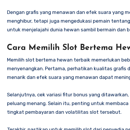
Dengan grafis yang menawan dan efek suara yang 
menghibur, tetapi juga mengedukasi pemain tentang
untuk menjelajahi dunia hewan sambil bermain dan
Cara Memilih Slot Bertema He
Memilih slot bertema hewan terbaik memerlukan beberapa pertimbangan penting agar pengalaman bermain semakin
menyenangkan. Pertama, perhatikan kualitas grafis d
menarik dan efek suara yang menawan dapat menin
Selanjutnya, cek variasi fitur bonus yang ditawarka
peluang menang. Selain itu, penting untuk membaca
tingkat pembayaran dan volatilitas slot tersebut.
Terakhir, pastikan untuk memilih slot dari penyedi