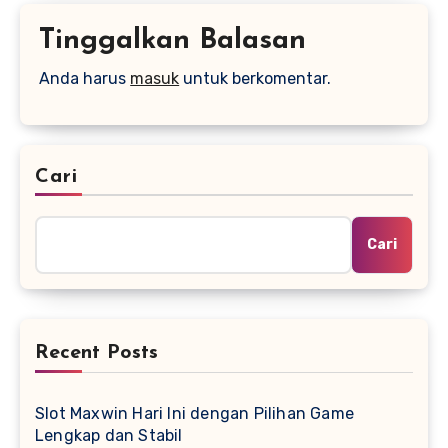
Tinggalkan Balasan
Anda harus
masuk
untuk berkomentar.
Cari
Cari
Recent Posts
Slot Maxwin Hari Ini dengan Pilihan Game
Lengkap dan Stabil