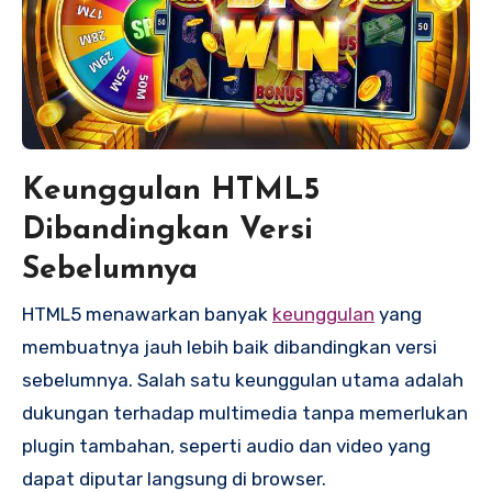
Keunggulan HTML5
Dibandingkan Versi
Sebelumnya
HTML5 menawarkan banyak
keunggulan
yang
membuatnya jauh lebih baik dibandingkan versi
sebelumnya. Salah satu keunggulan utama adalah
dukungan terhadap multimedia tanpa memerlukan
plugin tambahan, seperti audio dan video yang
dapat diputar langsung di browser.