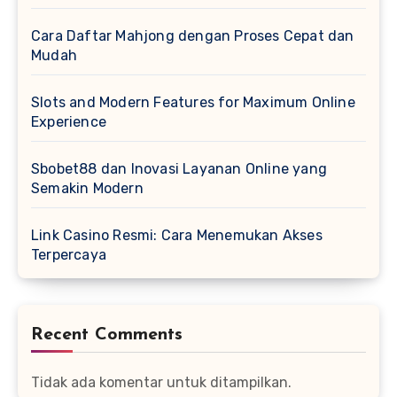
Cara Daftar Mahjong dengan Proses Cepat dan
Mudah
Slots and Modern Features for Maximum Online
Experience
Sbobet88 dan Inovasi Layanan Online yang
Semakin Modern
Link Casino Resmi: Cara Menemukan Akses
Terpercaya
Recent Comments
Tidak ada komentar untuk ditampilkan.