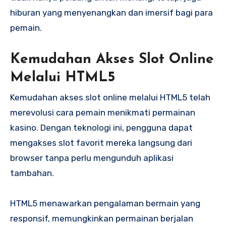
hiburan yang menyenangkan dan imersif bagi para
pemain.
Kemudahan Akses Slot Online
Melalui HTML5
Kemudahan akses slot online melalui HTML5 telah
merevolusi cara pemain menikmati permainan
kasino. Dengan teknologi ini, pengguna dapat
mengakses slot favorit mereka langsung dari
browser tanpa perlu mengunduh aplikasi
tambahan.
HTML5 menawarkan pengalaman bermain yang
responsif, memungkinkan permainan berjalan