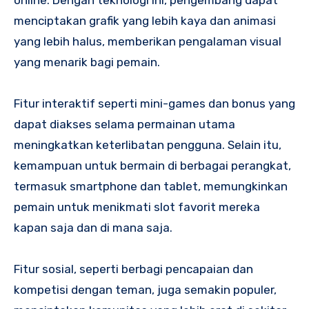
online. Dengan teknologi ini, pengembang dapat
menciptakan grafik yang lebih kaya dan animasi
yang lebih halus, memberikan pengalaman visual
yang menarik bagi pemain.
Fitur interaktif seperti mini-games dan bonus yang
dapat diakses selama permainan utama
meningkatkan keterlibatan pengguna. Selain itu,
kemampuan untuk bermain di berbagai perangkat,
termasuk smartphone dan tablet, memungkinkan
pemain untuk menikmati slot favorit mereka
kapan saja dan di mana saja.
Fitur sosial, seperti berbagi pencapaian dan
kompetisi dengan teman, juga semakin populer,