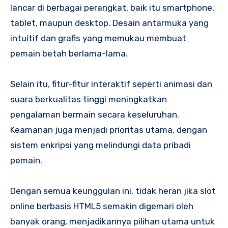
lancar di berbagai perangkat, baik itu smartphone,
tablet, maupun desktop. Desain antarmuka yang
intuitif dan grafis yang memukau membuat
pemain betah berlama-lama.
Selain itu, fitur-fitur interaktif seperti animasi dan
suara berkualitas tinggi meningkatkan
pengalaman bermain secara keseluruhan.
Keamanan juga menjadi prioritas utama, dengan
sistem enkripsi yang melindungi data pribadi
pemain.
Dengan semua keunggulan ini, tidak heran jika slot
online berbasis HTML5 semakin digemari oleh
banyak orang, menjadikannya pilihan utama untuk