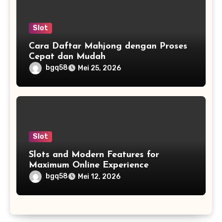
Slot
Cara Daftar Mahjong dengan Proses
Cepat dan Mudah
bgq58
Mei 25, 2026
Slot
Slots and Modern Features for
Maximum Online Experience
bgq58
Mei 12, 2026