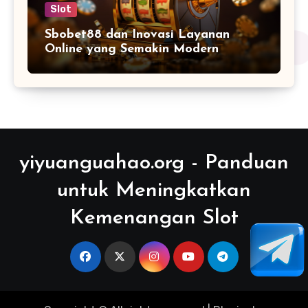
Slot
Sbobet88 dan Inovasi Layanan
Online yang Semakin Modern
yiyuanguahao.org - Panduan
untuk Meningkatkan
Kemenangan Slot