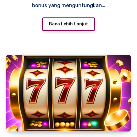
bonus yang menguntungkan…
Baca Lebih Lanjut