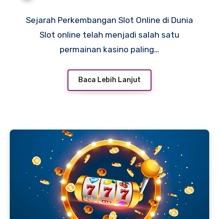
Sejarah Perkembangan Slot Online di Dunia
Slot online telah menjadi salah satu
permainan kasino paling…
Baca Lebih Lanjut