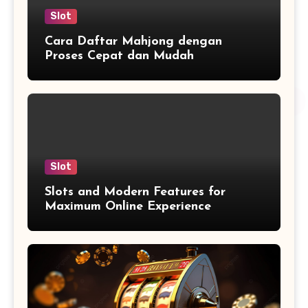
Slot
Cara Daftar Mahjong dengan
Proses Cepat dan Mudah
Slot
Slots and Modern Features for
Maximum Online Experience