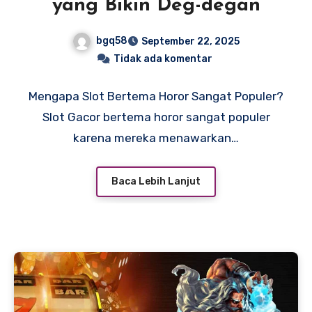
yang Bikin Deg-degan
bgq58
September 22, 2025
Tidak ada komentar
Mengapa Slot Bertema Horor Sangat Populer?
Slot Gacor bertema horor sangat populer
karena mereka menawarkan…
Baca Lebih Lanjut