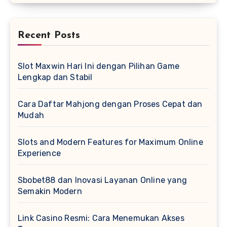
Recent Posts
Slot Maxwin Hari Ini dengan Pilihan Game
Lengkap dan Stabil
Cara Daftar Mahjong dengan Proses Cepat dan
Mudah
Slots and Modern Features for Maximum Online
Experience
Sbobet88 dan Inovasi Layanan Online yang
Semakin Modern
Link Casino Resmi: Cara Menemukan Akses