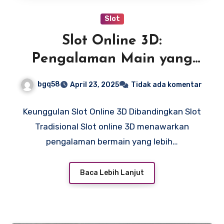
Slot
Slot Online 3D:
Pengalaman Main yang
Lebih Realistis
bgq58
April 23, 2025
Tidak ada komentar
Keunggulan Slot Online 3D Dibandingkan Slot
Tradisional Slot online 3D menawarkan
pengalaman bermain yang lebih…
Baca Lebih Lanjut