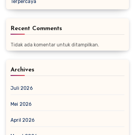
Terpercaya
Recent Comments
Tidak ada komentar untuk ditampilkan.
Archives
Juli 2026
Mei 2026
April 2026