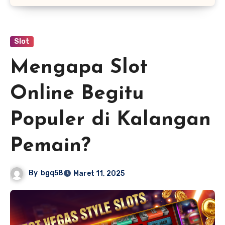
Slot
Mengapa Slot
Online Begitu
Populer di Kalangan
Pemain?
By
bgq58
Maret 11, 2025