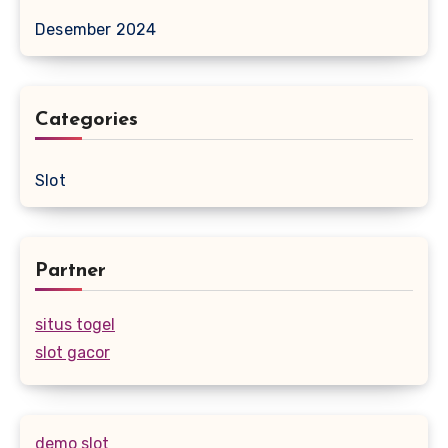
Desember 2024
Categories
Slot
Partner
situs togel
slot gacor
demo slot