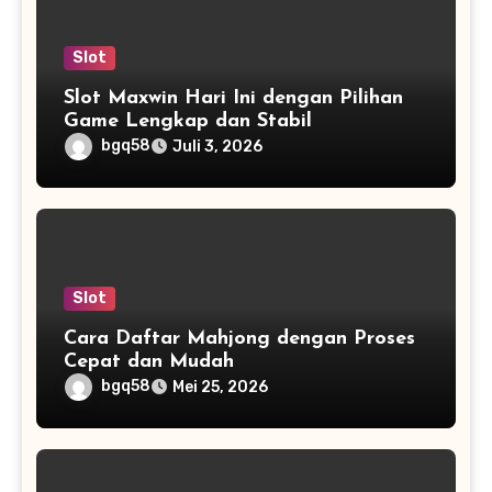
Slot
Slot Maxwin Hari Ini dengan Pilihan
Game Lengkap dan Stabil
bgq58
Juli 3, 2026
Slot
Cara Daftar Mahjong dengan Proses
Cepat dan Mudah
bgq58
Mei 25, 2026