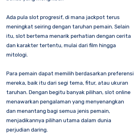
Ada pula slot progresif, di mana jackpot terus
meningkat seiring dengan taruhan pemain. Selain
itu, slot bertema menarik perhatian dengan cerita
dan karakter tertentu, mulai dari film hingga
mitologi.
Para pemain dapat memilih berdasarkan preferensi
mereka, baik itu dari segi tema, fitur, atau ukuran
taruhan. Dengan begitu banyak pilihan, slot online
menawarkan pengalaman yang menyenangkan
dan menantang bagi semua jenis pemain,
menjadikannya pilihan utama dalam dunia
perjudian daring.