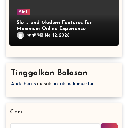
Slot
Slots and Modern Features for
Maximum Online Experience
bgq58
Mei 12, 2026
Tinggalkan Balasan
Anda harus
masuk
untuk berkomentar.
Cari