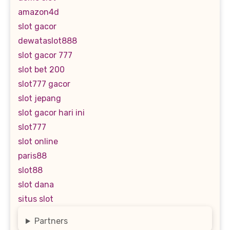
amazon4d
slot gacor
dewataslot888
slot gacor 777
slot bet 200
slot777 gacor
slot jepang
slot gacor hari ini
slot777
slot online
paris88
slot88
slot dana
situs slot
Partners