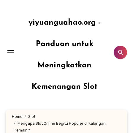
Lewati
ke
konten
yiyuanguahao.org -
Panduan untuk
Meningkatkan
Kemenangan Slot
Home
Slot
Mengapa Slot Online Begitu Populer di Kalangan
Pemain?