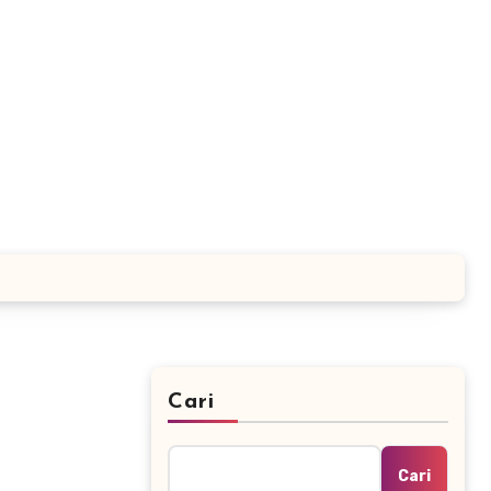
Cari
Cari