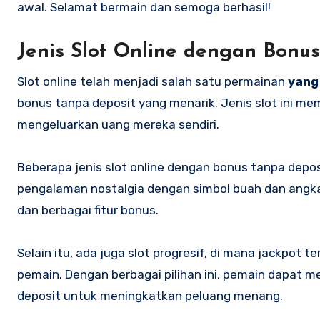
awal. Selamat bermain dan semoga berhasil!
Jenis Slot Online dengan Bonu
Slot online telah menjadi salah satu permainan
yang
bonus tanpa deposit yang menarik. Jenis slot ini 
mengeluarkan uang mereka sendiri.
Beberapa jenis slot online dengan bonus tanpa depo
pengalaman nostalgia dengan simbol buah dan angka,
dan berbagai fitur bonus.
Selain itu, ada juga slot progresif, di mana jackpot
pemain. Dengan berbagai pilihan ini, pemain dapat
deposit untuk meningkatkan peluang menang.