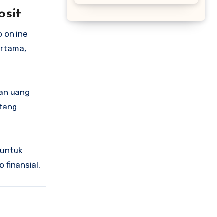
sit
ertama,
an uang
atang
 untuk
finansial.