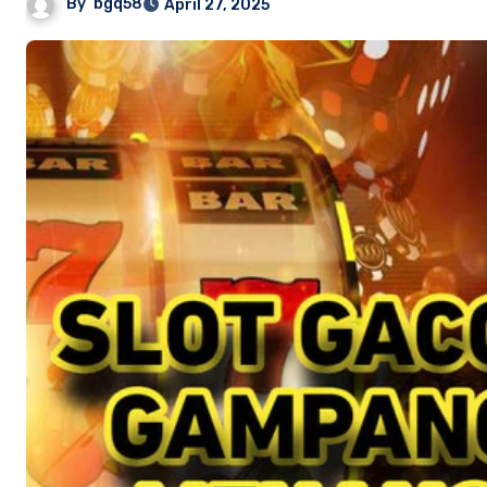
By
bgq58
April 27, 2025