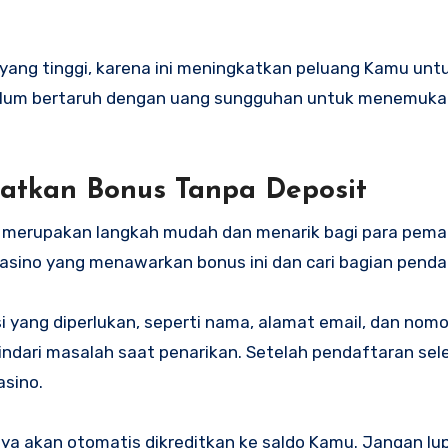
er) yang tinggi, karena ini meningkatkan peluang Kamu un
elum bertaruh dengan uang sungguhan untuk menemukan
atkan Bonus Tanpa Deposit
 kasino yang menawarkan bonus ini dan cari bagian penda
si yang diperlukan, seperti nama, alamat email, dan nomo
dari masalah saat penarikan. Setelah pendaftaran sele
asino.
anya akan otomatis dikreditkan ke saldo Kamu. Jangan lu