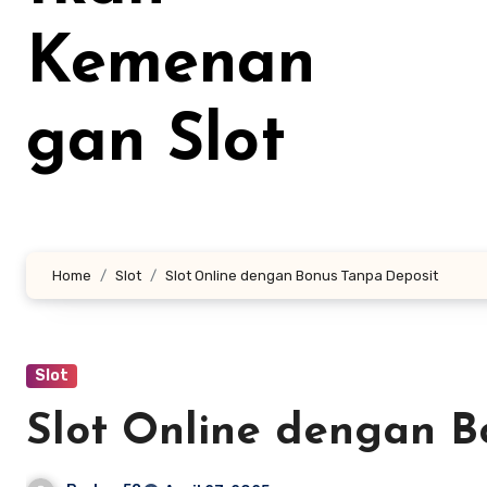
Kemenan
gan Slot
Home
Slot
Slot Online dengan Bonus Tanpa Deposit
Slot
Slot Online dengan B