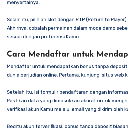
menyertainya.
Selain itu, pilihlah slot dengan RTP (Return to Play
Akhirnya, cobalah permainan dalam mode demo seb
sesuai dengan preferensi Kamu.
Cara Mendaftar untuk Mendap
Mendaftar untuk mendapatkan bonus tanpa deposit merupakan langkah mudah dan menarik bagi para pemain baru di
dunia perjudian online. Pertama, kunjungi situs web
Setelah itu, isi formulir pendaftaran dengan informa
Pastikan data yang dimasukkan akurat untuk menghin
verifikasi akun Kamu melalui email yang dikirim oleh k
Begitu akun terverifikasi, bonus tanpa deposit bias