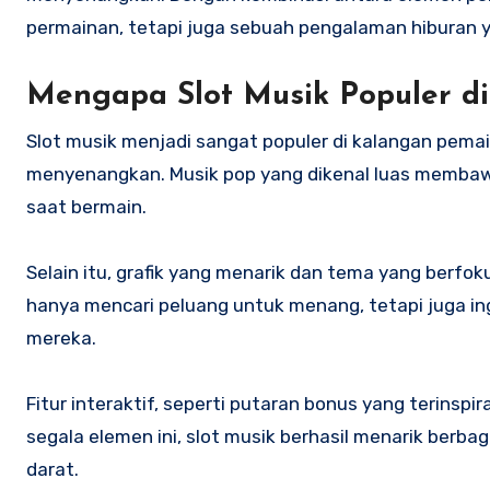
permainan, tetapi juga sebuah pengalaman hiburan 
Mengapa Slot Musik Populer d
Slot musik menjadi sangat populer di kalangan pemain karena kombinasi antara hiburan dan pengalaman bermain yang
menyenangkan. Musik pop yang dikenal luas membaw
saat bermain.
Selain itu, grafik yang menarik dan tema yang berfo
hanya mencari peluang untuk menang, tetapi juga in
mereka.
Fitur interaktif, seperti putaran bonus yang terinsp
segala elemen ini, slot musik berhasil menarik berba
darat.