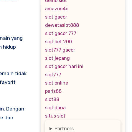
demo slot
amazon4d
slot gacor
dewataslot888
slot gacor 777
slot bet 200
h hidup
slot777 gacor
slot jepang
slot gacor hari ini
Pemain tidak
slot777
favorit
slot online
paris88
slot88
slot dana
ain. Dengan
situs slot
ne dan
Partners