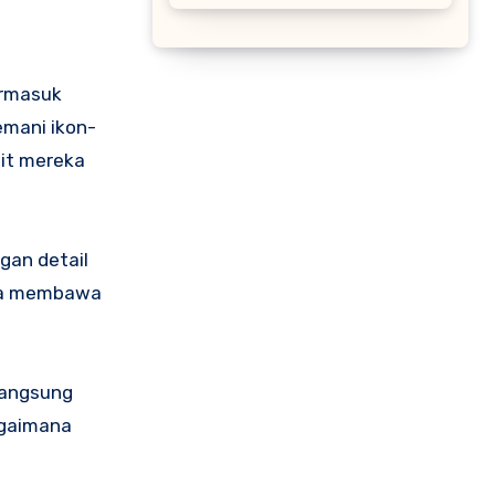
emani ikon-
hit mereka
gan detail
uga membawa
langsung
agaimana