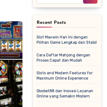
Recent Posts
Slot Maxwin Hari Ini dengan
Pilihan Game Lengkap dan Stabil
Cara Daftar Mahjong dengan
Proses Cepat dan Mudah
Slots and Modern Features for
Maximum Online Experience
Sbobet88 dan Inovasi Layanan
Online yang Semakin Modern