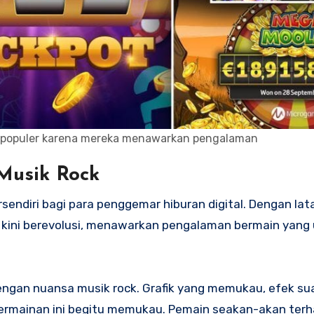
t populer karena mereka menawarkan pengalaman
Musik Rock
rsendiri bagi para penggemar hiburan digital. Dengan lat
e kini berevolusi, menawarkan pengalaman bermain yang 
engan nuansa musik rock. Grafik yang memukau, efek su
ermainan ini begitu memukau. Pemain seakan-akan ter