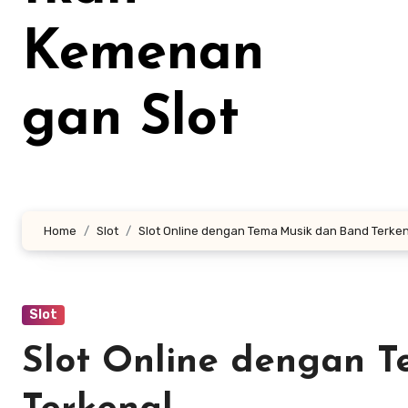
Kemenan
gan Slot
Home
Slot
Slot Online dengan Tema Musik dan Band Terken
Slot
Slot Online dengan 