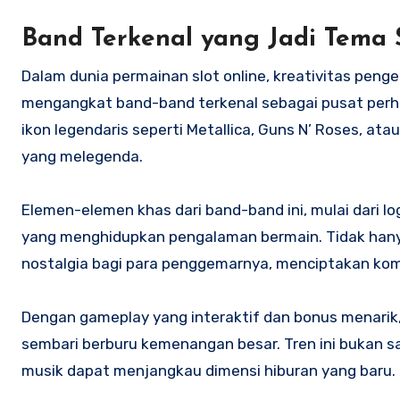
Band Terkenal yang Jadi Tema 
Dalam dunia permainan slot online, kreativitas pengembang game telah melahirkan tema-tema yang unik, termasuk
mengangkat band-band terkenal sebagai pusat perha
ikon legendaris seperti Metallica, Guns N’ Roses, a
yang melegenda.
Elemen-elemen khas dari band-band ini, mulai dari l
yang menghidupkan pengalaman bermain. Tidak han
nostalgia bagi para penggemarnya, menciptakan kom
Dengan gameplay yang interaktif dan bonus menarik,
sembari berburu kemenangan besar. Tren ini bukan s
musik dapat menjangkau dimensi hiburan yang baru.