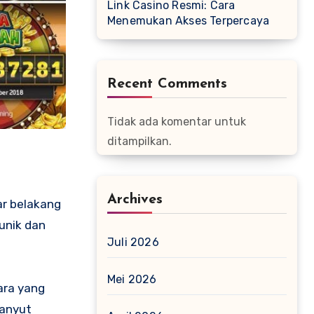
Link Casino Resmi: Cara
Menemukan Akses Terpercaya
Recent Comments
Tidak ada komentar untuk
ditampilkan.
Archives
ar belakang
unik dan
Juli 2026
Mei 2026
ara yang
hanyut