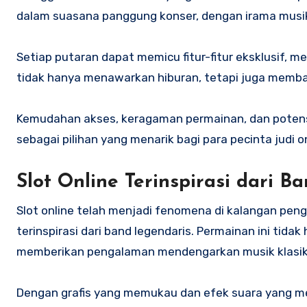
dalam suasana panggung konser, dengan irama mus
Setiap putaran dapat memicu fitur-fitur eksklusif, 
tidak hanya menawarkan hiburan, tetapi juga memb
Kemudahan akses, keragaman permainan, dan potensi
sebagai pilihan yang menarik bagi para pecinta judi on
Slot Online Terinspirasi dari B
Slot online telah menjadi fenomena di kalangan penggemar permainan daring, dan kini hadir inovasi menarik yang
terinspirasi dari band legendaris. Permainan ini ti
memberikan pengalaman mendengarkan musik klasik d
Dengan grafis yang memukau dan efek suara yang m