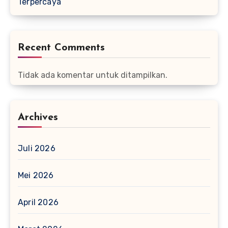
Terpercaya
Recent Comments
Tidak ada komentar untuk ditampilkan.
Archives
Juli 2026
Mei 2026
April 2026