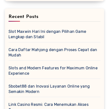
Recent Posts
Slot Maxwin Hari Ini dengan Pilihan Game
Lengkap dan Stabil
Cara Daftar Mahjong dengan Proses Cepat dan
Mudah
Slots and Modern Features for Maximum Online
Experience
Sbobet88 dan Inovasi Layanan Online yang
Semakin Modern
Link Casino Resmi: Cara Menemukan Akses