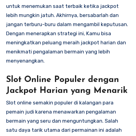
untuk menemukan saat terbaik ketika jackpot
lebih mungkin jatuh. Akhirnya, bersabarlah dan
jangan terburu-buru dalam mengambil keputusan.
Dengan menerapkan strategi ini, Kamu bisa
meningkatkan peluang meraih jackpot harian dan
menikmati pengalaman bermain yang lebih
menyenangkan.
Slot Online Populer dengan
Jackpot Harian yang Menarik
Slot online semakin populer di kalangan para
pemain judi karena menawarkan pengalaman
bermain yang seru dan menguntungkan. Salah
satu daya tarik utama dari permainan ini adalah