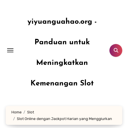
Lewati
ke
konten
yiyuanguahao.org -
Panduan untuk
Meningkatkan
Kemenangan Slot
Home
Slot
Slot Online dengan Jackpot Harian yang Menggiurkan