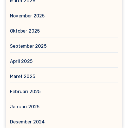
Maret 2026
November 2025
Oktober 2025
September 2025
April 2025
Maret 2025
Februari 2025
Januari 2025
Desember 2024