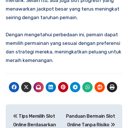
menarik. Selain itu, ada juga slot progresif yang
menawarkan jackpot besar yang terus meningkat
seiring dengan taruhan pemain.
Dengan mengetahui perbedaan ini, pemain dapat
memilih permainan yang sesuai dengan preferensi
dan strategi mereka, meningkatkan peluang untuk
meraih kemenangan.
Navigasi
Tips Memilih Slot
Panduan Bermain Slot
pos
Online Berdasarkan
Online Tanpa Risiko