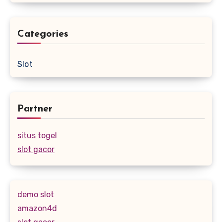
Categories
Slot
Partner
situs togel
slot gacor
demo slot
amazon4d