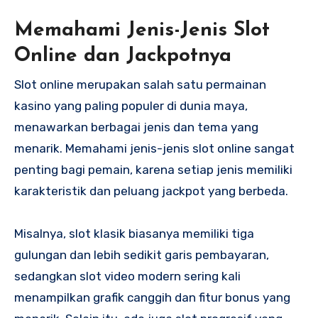
Memahami Jenis-Jenis Slot
Online dan Jackpotnya
Slot online merupakan salah satu permainan
kasino yang paling populer di dunia maya,
menawarkan berbagai jenis dan tema yang
menarik. Memahami jenis-jenis slot online sangat
penting bagi pemain, karena setiap jenis memiliki
karakteristik dan peluang jackpot yang berbeda.
Misalnya, slot klasik biasanya memiliki tiga
gulungan dan lebih sedikit garis pembayaran,
sedangkan slot video modern sering kali
menampilkan grafik canggih dan fitur bonus yang