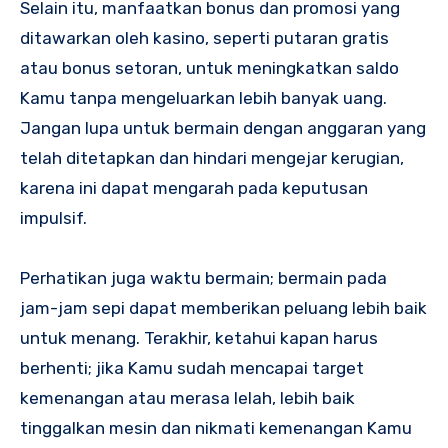
Selain itu, manfaatkan bonus dan promosi yang
ditawarkan oleh kasino, seperti putaran gratis
atau bonus setoran, untuk meningkatkan saldo
Kamu tanpa mengeluarkan lebih banyak uang.
Jangan lupa untuk bermain dengan anggaran yang
telah ditetapkan dan hindari mengejar kerugian,
karena ini dapat mengarah pada keputusan
impulsif.
Perhatikan juga waktu bermain; bermain pada
jam-jam sepi dapat memberikan peluang lebih baik
untuk menang. Terakhir, ketahui kapan harus
berhenti; jika Kamu sudah mencapai target
kemenangan atau merasa lelah, lebih baik
tinggalkan mesin dan nikmati kemenangan Kamu