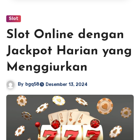
Slot
Slot Online dengan
Jackpot Harian yang
Menggiurkan
By
bgq58
Desember 13, 2024