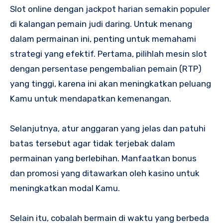
Slot online dengan jackpot harian semakin populer
di kalangan pemain judi daring. Untuk menang
dalam permainan ini, penting untuk memahami
strategi yang efektif. Pertama, pilihlah mesin slot
dengan persentase pengembalian pemain (RTP)
yang tinggi, karena ini akan meningkatkan peluang
Kamu untuk mendapatkan kemenangan.
Selanjutnya, atur anggaran yang jelas dan patuhi
batas tersebut agar tidak terjebak dalam
permainan yang berlebihan. Manfaatkan bonus
dan promosi yang ditawarkan oleh kasino untuk
meningkatkan modal Kamu.
Selain itu, cobalah bermain di waktu yang berbeda