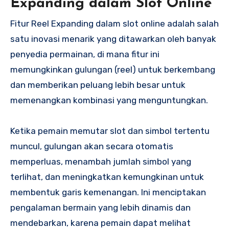
Expanding dalam Slot Online
Fitur Reel Expanding dalam slot online adalah salah
satu inovasi menarik yang ditawarkan oleh banyak
penyedia permainan, di mana fitur ini
memungkinkan gulungan (reel) untuk berkembang
dan memberikan peluang lebih besar untuk
memenangkan kombinasi yang menguntungkan.
Ketika pemain memutar slot dan simbol tertentu
muncul, gulungan akan secara otomatis
memperluas, menambah jumlah simbol yang
terlihat, dan meningkatkan kemungkinan untuk
membentuk garis kemenangan. Ini menciptakan
pengalaman bermain yang lebih dinamis dan
mendebarkan, karena pemain dapat melihat