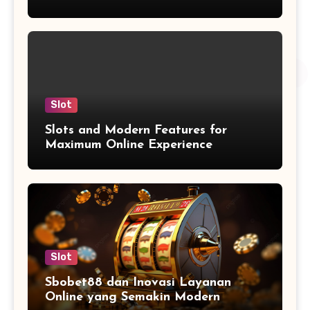
Slot
Slots and Modern Features for
Maximum Online Experience
Slot
Sbobet88 dan Inovasi Layanan
Online yang Semakin Modern