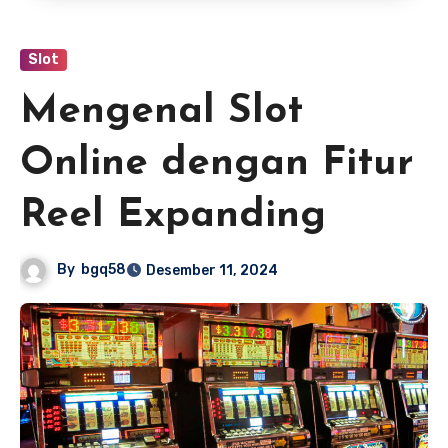
Slot
Mengenal Slot
Online dengan Fitur
Reel Expanding
By
bgq58
Desember 11, 2024