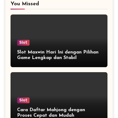
You Missed
Slot
Slot Maxwin Hari Ini dengan Pilihan
Game Lengkap dan Stabil
Slot
Cara Daftar Mahjong dengan
Proses Cepat dan Mudah