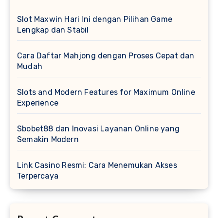
Slot Maxwin Hari Ini dengan Pilihan Game
Lengkap dan Stabil
Cara Daftar Mahjong dengan Proses Cepat dan
Mudah
Slots and Modern Features for Maximum Online
Experience
Sbobet88 dan Inovasi Layanan Online yang
Semakin Modern
Link Casino Resmi: Cara Menemukan Akses
Terpercaya