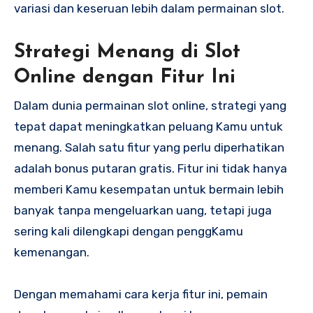
variasi dan keseruan lebih dalam permainan slot.
Strategi Menang di Slot
Online dengan Fitur Ini
Dalam dunia permainan slot online, strategi yang
tepat dapat meningkatkan peluang Kamu untuk
menang. Salah satu fitur yang perlu diperhatikan
adalah bonus putaran gratis. Fitur ini tidak hanya
memberi Kamu kesempatan untuk bermain lebih
banyak tanpa mengeluarkan uang, tetapi juga
sering kali dilengkapi dengan penggKamu
kemenangan.
Dengan memahami cara kerja fitur ini, pemain